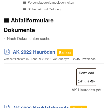
Personalausweisangelegenheiten
Sicherheit und Ordnung
Ordner
Abfallformulare
Dokumente
Nach Dokumenten suchen
p
AK 2022 Hauröden
Beliebt
d
Veröffentlicht am 07. Februar 2022
Von
Anonym
2745 Downloads
f
×
- Abfallformulare
×
Download
(
pdf,
4.14 MB
)
AK Hauröden.pdf
p
AK 2022 Neubleicherode